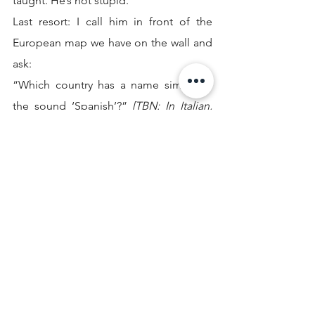
taught. He’s not stupid.
Last resort: I call him in front of the 
European map we have on the wall and 
ask:
“Which country has a name similar to 
the sound ‘Spanish’?” 
[TBN: In Italian, 
Spanish is ‘spagnolo’ and Spain is 
‘Spagna’. The sounds are similar].
He looks at me. At this point, he isn’t ill 
at ease anymore but instead resolute to 
win this battle; he then looks at the 
map.
In a flash, he points his 
gaze
 towards 
me in a sarcastic way. I would have the 
same gaze when trying to mock 