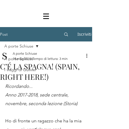
Iscriviti
Post
A porte Schiuse
A porte Schiuse
A porte Schiuse
18 mag 2019
Tempo di lettura: 3 min
C’É LA SPAGNA! (SPAIN,
I viaggi di Gulliver
RIGHT HERE!)
Ricordando...
Anno 2017-2018, sede centrale, 
novembre, seconda lezione (Storia)
Ho di fronte un ragazzo che ha la mia 