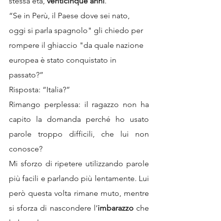
stessa età, 
venticinque anni
.
“Se in Perù, il Paese dove sei nato, 
oggi si parla spagnolo" gli chiedo per 
rompere il ghiaccio "da quale nazione 
europea è stato conquistato in 
passato?”
Risposta: “Italia?”
Rimango perplessa: il ragazzo non ha 
capito la domanda perché ho usato 
parole troppo difficili, che lui non 
conosce?
Mi sforzo di ripetere utilizzando parole 
più facili e parlando più lentamente. Lui 
però questa volta rimane muto, mentre 
si sforza di nascondere l’
imbarazzo
 che 