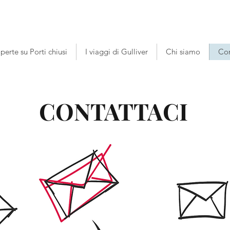
perte su Porti chiusi
I viaggi di Gulliver
Chi siamo
Con
CONTATTACI