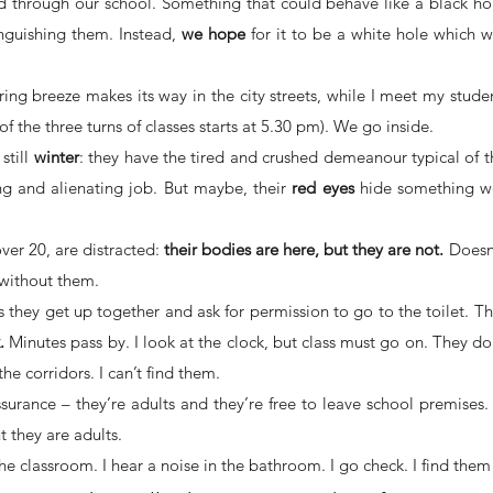
 through our school. Something that could behave like a black ho
inguishing them. Instead, 
we hope
 for it to be a white hole which 
ring breeze makes its way in the city streets, while I meet my studen
 of the three turns of classes starts at 5.30 pm). We go inside.
still 
winter
: they have the tired and crushed demeanour typical of t
 and alienating job. But maybe, their 
red eyes
 hide something wor
ver 20, are distracted: 
their bodies are here, but they are not.
 Doesn’
 without them.
 they get up together and ask for permission to go to the toilet. Th
. 
Minutes pass by. I look at the clock, but class must go on. They do
he corridors. I can’t find them.
eassurance – they’re adults and they’re free to leave school premises
t they are adults.
he classroom. I hear a noise in the bathroom. I go check. I find them