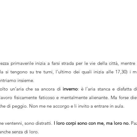
za primaverile inizia a farsi strada per le vie della città, mentre
la si tengono su tre turni, l’ultimo dei quali inizia alle 17,30) i mi
Entriamo insieme.
olto un’aria che sa ancora di 
inverno
: è l’aria stanca e disfatta d
avoro fisicamente faticoso e mentalmente alienante. Ma forse die
che di peggio. Non me ne accorgo e li invito a entrare in aula.
e ventenni, sono distratti. 
I loro corpi sono con me, ma loro no. 
Paz
anche senza di loro.