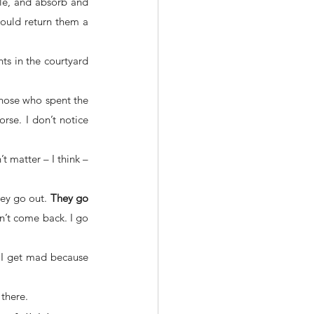
le, and absorb and 
would return them a 
ts in the courtyard 
hose who spent the 
se. I don’t notice 
t matter – I think – 
ey go out. 
They go 
n’t come back. I go 
. I get mad because 
 there.