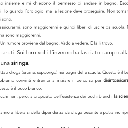
ano insieme e mi chiedono il permesso di andare in bagno. Esc
i. Io guardo l’orologio, ma la lezione deve proseguire. Non tornano
i sono.
ssicurarmi, sono maggiorenni e quindi liberi di uscire da scuola. 
 ma sono maggiorenni.
. Un rumore proviene dal bagno. Vado a vedere. E là li trovo.
areti. Sui loro volti l’inverno ha lasciato campo alla
 una 
siringa
.
iettati droga (eroina, suppongo) nei bagni della scuola. Questo è il b
abbiamo convinti entrambi a iniziare il percorso per 
disintossicars
esto è il buco bianco.
chi neri, però, a proposito dell’esistenza dei buchi bianchi 
la scie
iranno a liberarsi della dipendenza da droga pesante e potranno ripr