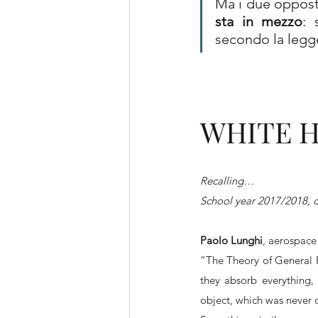
Ma i due opposti
sta in mezzo
: 
secondo la legge
WHITE 
Recalling…
School year 2017/2018, c
Paolo Lunghi
, aerospace
“The Theory of General Re
they absorb everything,
object, which was never o