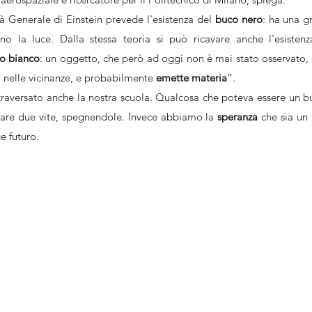
tà Generale di Einstein prevede l'esistenza del 
buco nero
: ha una gr
ino la luce. Dalla stessa teoria si può ricavare anche l'esisten
o bianco
: un oggetto, che però ad oggi non è mai stato osservato, 
a nelle vicinanze, e probabilmente 
emette materia
”.
traversato anche la nostra scuola. Qualcosa che poteva essere un b
tare due vite, spegnendole. Invece abbiamo la 
speranza 
che sia un
ce futuro.