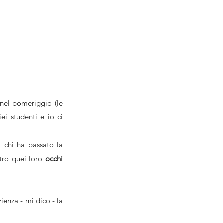
 nel pomeriggio (le 
ei studenti e io ci 
i chi ha passato la 
tro quei loro 
occhi 
ienza - mi dico - la 