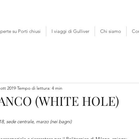
perte su Porti chiusi
I viaggi di Gulliver
Chi siamo
Con
 ott 2019
Tempo di lettura: 4 min
ANCO (WHITE HOLE)
8, sede centrale, marzo (nei bagni)
aerospaziale e ricercatore per il Politecnico di Milano, spiega: