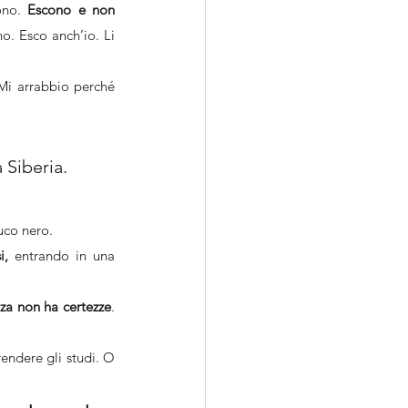
ono. 
Escono e non 
. Esco anch’io. Li 
Mi arrabbio perché 
 Siberia.
uco nero.
i,
 entrando in una 
nza non ha certezze
. 
endere gli studi. O 