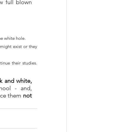
w full blown 
the white hole.
might exist or they 
nue their studies. 
k and white, 
ool - and, 
nce them 
not 