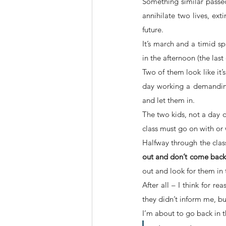
Something similar passed
annihilate two lives, ext
future.
It’s march and a timid sp
in the afternoon (the last
Two of them look like it’s 
day working a demanding
and let them in.
The two kids, not a day o
class must go on with or
Halfway through the class
out and don’t come back
out and look for them in t
After all – I think for r
they didn’t inform me, bu
I’m about to go back in t