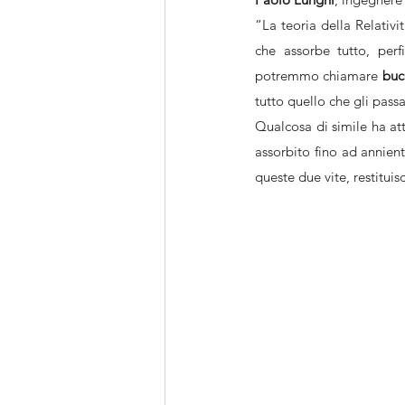
“La teoria della Relativi
che assorbe tutto, perf
potremmo chiamare 
buc
tutto quello che gli pass
Qualcosa di simile ha at
assorbito fino ad annien
queste due vite, restituis