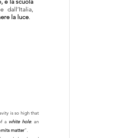
 e la scuola 
all’Italia, 
ere la luce
.
avity is so high that 
of a 
white hole
: an 
e
mits matter
”.