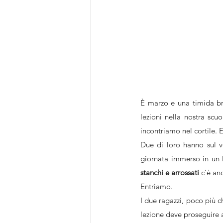
È marzo e una timida brez
lezioni nella nostra scuo
incontriamo nel cortile. 
Due di loro hanno sul v
giornata immerso in un l
stanchi e arrossati
 c’è an
Entriamo.
I due ragazzi, poco più ch
lezione deve proseguire 