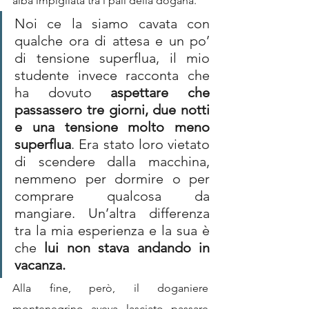
alba impigliata tra i pali della dogana.
Noi ce la siamo cavata con 
qualche ora di attesa e un po’ 
di tensione superflua, il mio 
studente invece racconta che 
ha dovuto 
aspettare che 
passassero tre giorni, due notti 
e una tensione molto meno 
superflua
. Era stato loro vietato 
di scendere dalla macchina, 
nemmeno per dormire o per 
comprare qualcosa da 
mangiare. Un’altra differenza 
tra la mia esperienza e la sua è 
che 
lui non stava andando in 
vacanza.
Alla fine, però, il doganiere 
montenegrino aveva lasciato passare 