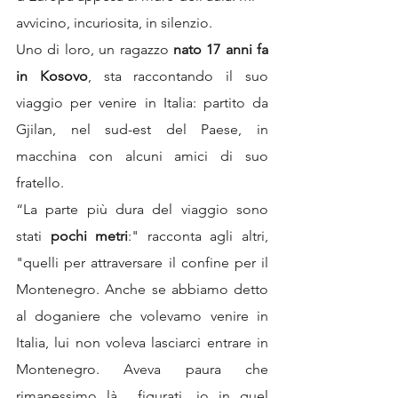
avvicino, incuriosita, in silenzio.
Uno di loro, un ragazzo 
nato 17 anni fa 
in Kosovo
, sta raccontando il suo 
viaggio per venire in Italia: partito da 
Gjilan, nel sud-est del Paese, in 
macchina con alcuni amici di suo 
fratello.
“La parte più dura del viaggio sono 
stati 
pochi metri
:" racconta agli altri, 
"quelli per attraversare il confine per il 
Montenegro. Anche se abbiamo detto 
al doganiere che volevamo venire in 
Italia, lui non voleva lasciarci entrare in 
Montenegro. Aveva paura che 
rimanessimo là... figurati, io in quel 