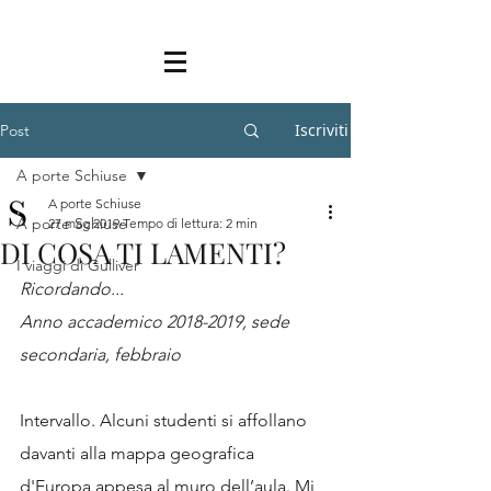
Iscriviti
Post
A porte Schiuse
A porte Schiuse
A porte Schiuse
27 mag 2019
Tempo di lettura: 2 min
DI COSA TI LAMENTI?
I viaggi di Gulliver
Ricordando...
Anno accademico 2018-2019, sede 
secondaria, febbraio
Intervallo. Alcuni studenti si affollano 
davanti alla mappa geografica 
d'Europa appesa al muro dell’aula. Mi 