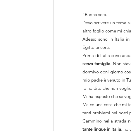
“Buona sera.
Devo scrivere un tema su 
altro foglio come mi chi
Adesso sono in Italia in
Egitto ancora.
Prima di Italia sono anda
senza famiglia.
 Non stav
dormivo ogni giorno così
mio padre è venuto in Tur
Io ho dito che non voglio
Mi ha risposto che se vog
Ma cè una cosa che mi fa 
tanti problemi nei posti
Cammino nella strada non
tante lingue in Italia
, ho 