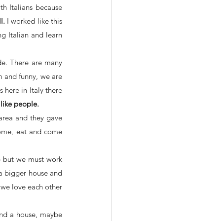
many friends and they told me to go to this school to do Italian classes and find a job with Italians because 
l.
 I worked like this 
g Italian and learn 
de. There are many 
m and funny, we are 
here in Italy there 
 like people. 
area and they gave 
ome, eat and come 
b but we must work 
a bigger house and 
, we love each other 
find a house, maybe 