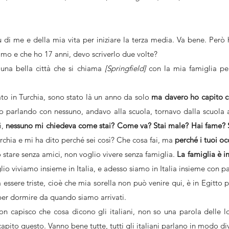
di me e della mia vita per iniziare la terza media. Va bene. Però h
amo e che ho 17 anni, devo scriverlo due volte?
 una bella città che si chiama
 [Springfield]
 con la mia famiglia per
to in Turchia, sono stato là un anno da solo 
ma davero ho capito cos
o parlando con nessuno, andavo alla scuola, tornavo dalla scuola 
, 
nessuno mi chiedeva come stai? Come va? Stai male? Hai fame? S
chia e mi ha dito perché sei così? Che cosa fai, ma 
perché i tuoi oc
 stare senza amici, non voglio vivere senza famiglia. 
lio viviamo insieme in Italia, e adesso siamo in Italia insieme con p
essere triste, cioè che mia sorella non può venire qui, è in Egitto
 per dormire da quando siamo arrivati.
 capisco che cosa dicono gli italiani, non so una parola delle lo
capito questo. Vanno bene tutte, tutti gli italiani parlano in modo div