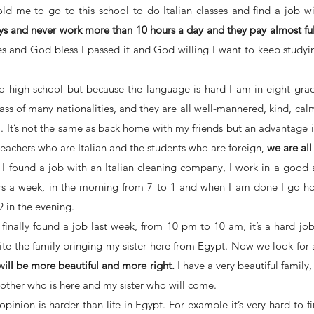
ays and never work more than 10 hours a day and they pay almost ful
es and God bless I passed it and God willing I want to keep studyin
o high school but because the language is hard I am in eight gra
lass of many nationalities, and they are all well-mannered, kind, cal
l. It’s not the same as back home with my friends but an advantage is 
 teachers who are Italian and the students who are foreign, 
we are all
 found a job with an Italian cleaning company, I work in a good 
rs a week, in the morning from 7 to 1 and when I am done I go h
9 in the evening.
r finally found a job last week, from 10 pm to 10 am, it’s a hard jo
te the family bringing my sister here from Egypt. Now we look for 
 will be more beautiful and more right.
 I have a very beautiful family
rother who is here and my sister who will come.
opinion is harder than life in Egypt. For example it’s very hard to 