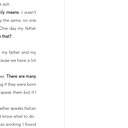
still.
mily means
. I wasn’t 
ay the same, no one 
One day my father 
e that?
h my father and my 
cause we have a lot 
es. 
There are many 
g if they were born 
speak them but if I 
ather speaks Italian 
’t know what to do.
as working I found 