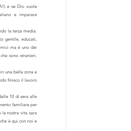
1) e se Dio vuole 
aliano e imparare 
do la terza media. 
 gentile, educati, 
amici ma è uno dei 
vantaggi qua in Italia non c’è differenza tra gli insegnanti che sono italiani e gli studenti che sono stranieri, 
in una bella zona e 
o finisco il lavoro 
lle 10 di sera alle 
ento familiare per 
portare mia sorella dall’Egitto. Adesso cerchiamo una casa più grande e quando lei arrivera la nostra vita sara 
che è qui con noi e 