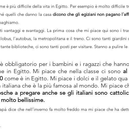
me è più difficile della vita in Egitto. Per esempio è molto difficile 
ché quelli che danno la casa 
dicono che gli egiziani non pagano l’affi
 paghiamo.
ti vantaggi e svantaggi. La prima cosa che mi piace qui sono i tras
filobus, l’autobus, la metropolitana e il treno. Ci sono tanti giardini 
 tante biblioteche, ci sono tanti posti per visitare. Stanno a pulire le
 è obbligatorio per i bambini e i ragazzi che hann
e in Egitto. Mi piace che nella classe ci sono 
al
50
 come è in Egitto. Mi piace i dolci e il gelato qua 
a italiana che è la più famosa al mondo. Mi piace 
sche a pregare anche se gli italiani sono cattolic
 molto bellissime.
pà dice che nell’inverno fa molto freddo ma mi piace che ha dett
.