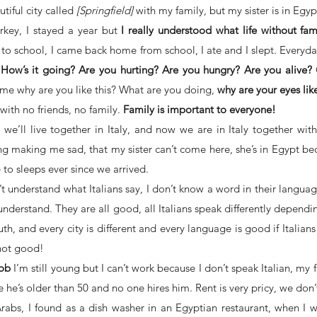
tiful city called 
[Springfield]
 with my family, but my sister is in Egypt 
rkey, I stayed a year but 
I really understood what life without fa
 to school, I came back home from school, I ate and I slept. Everyd
How’s it going? Are you hurting? Are you hungry? Are you alive?
 
me why are you like this? What are you doing, 
why are your eyes lik
 with no friends, no family. 
Family is important to everyone!
we’ll live together in Italy, and now we are in Italy together wit
ing making me sad, that my sister can’t come here, she’s in Egypt be
to sleeps ever since we arrived.
n’t understand what Italians say, I don’t know a word in their languag
I understand. They are all good, all Italians speak differently dependin
th, and every city is different and every language is good if Italians 
 not good!
job
 I’m still young but I can’t work because I don’t speak Italian, my f
 he’s older than 50 and no one hires him. Rent is very pricy, we don
Arabs, I found as a dish washer in an Egyptian restaurant, when I w