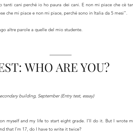
 tanti cani perché io ho paura dei cani. E non mi piace che cè ta
ose che mi piace e non mi piace, perché sono in Italia da 5 mesi”.
go altre parole a quelle del mio studente.
EST: WHO ARE YOU?
econdary building, September (Entry test, essay)
on myself and my life to start eight grade. I’ll do it. But I wrote
d that I’m 17, do I have to write it twice?