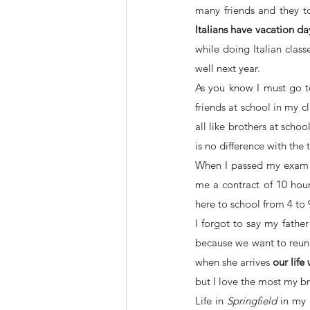
Italians have vacation d
while doing Italian class
well next year. 
As you know I must go t
friends at school in my c
all like brothers at schoo
is no difference with the
When I passed my exam I
me a contract of 10 hou
here to school from 4 to 
I forgot to say my fathe
because we want to reuni
when she arrives
 our life
but I love the most my b
Life in 
Springfield
 in my 