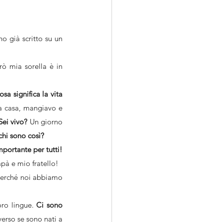
o già scritto su un 
ò mia sorella è in 
a significa la vita 
a casa, mangiavo e 
ei vivo?
 Un giorno 
chi sono così?
La famiglia è importante per tutti! 
apà e mio fratello!
 perché noi abbiamo 
ro lingue. 
Ci sono 
erso se sono nati a 