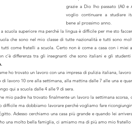
grazie a Dio lho passato (A0 e A
voglio continuare a studiare it
bene al prossimo anno.
a scuola superiore ma perché la lingua è difficile per me sto faccen
uola che sono nel mio classe di tutte nazionalità e tutti sono molto
 tutti come fratelli a scuola. Certo non è come a casa con i miei 
e.
e ho trovato un lavoro con una impresa di pulizia italiana, lavoro 
di lavoro 10 ore alla settimana, alla mattina dalle 7 alle una e quand
go qui a scuola dalle 4 alle 9 di sera.
e mio padre ha trovato finalmente un lavoro la settimana scorsa, da
ro difficile ma dobbiamo lavorare perché vogliamo fare ricongiungim
 ho una molto bella famiglia, ci amiamo ma di più amo mio fratello 