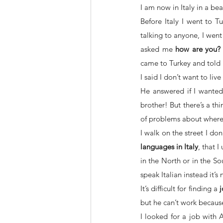
I am now in Italy in a beau
Before Italy I went to Tu
talking to anyone, I went
asked me 
how are you? 
came to Turkey and told 
I said I don’t want to live
He answered if I wanted 
brother! But there’s a th
of problems about where 
I walk on the street I do
languages in Italy
, that 
in the North or in the Sou
speak Italian instead it’s
It’s difficult for finding a 
but he can’t work because
I looked for a job with 